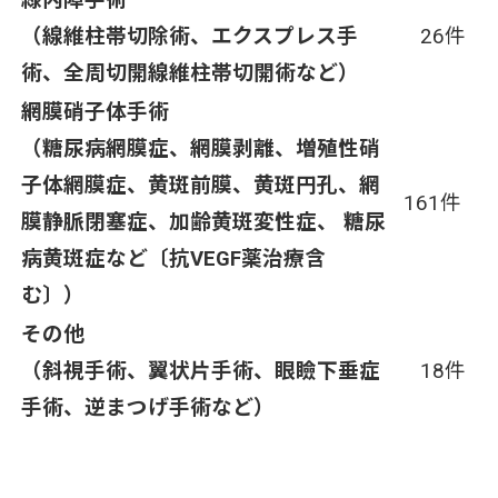
緑内障手術
（線維柱帯切除術、エクスプレス手
26件
術、全周切開線維柱帯切開術など）
網膜硝子体手術
（糖尿病網膜症、網膜剥離、増殖性硝
子体網膜症、黄斑前膜、黄斑円孔、網
161件
膜静脈閉塞症、加齢黄斑変性症、 糖尿
病黄斑症など〔抗VEGF薬治療含
む〕）
その他
（斜視手術、翼状片手術、眼瞼下垂症
18件
手術、逆まつげ手術など）