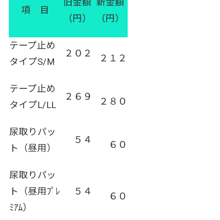
旧金額
新金額
項 目
（円）
（円）
テープ止め
２０２
２１２
タイプ
S/M
テープ止め
２６９
２８０
タイプL/LL
尿取りパッ
５４
６０
ト（昼用）
尿取りパッ
ト（昼用ﾌﾟﾚ
５４
６０
ﾐｱﾑ）